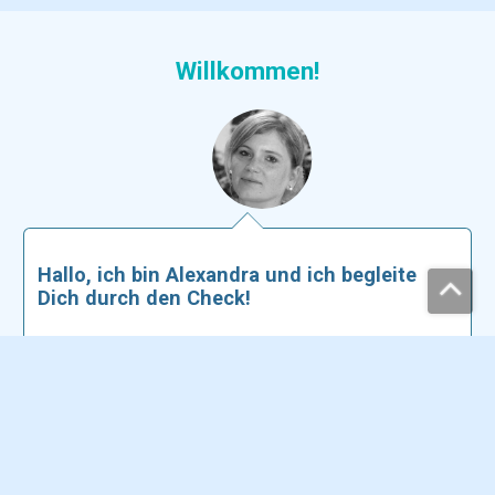
Willkommen!
Hallo, ich bin Alexandra und ich begleite
Dich durch den Check!
Der Versicherungscheck ist ganz
easy
, da nur
2 Schritte
nötig sind.
Die Analyse beruht auf
unserer 25-jährigen Erfahrung in
der Überprüfung und Beratung im Versicherungsbereich.
Der Versicherungs-Check ist so präzise, weil sich nicht mehr
alles um die Frage dreht: Welche Versicherungen sind toll,
oder notwendig?